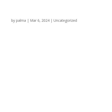
Hello world!
by
palma
|
Mar 6, 2024
|
Uncategorized
Welcome to WordPress. This is your first post. Edit or
delete it, then start writing! En la red tejiste tu
universo,Carita de flor, experta en el verso.Con hilos de
código, creaste un lazo,Entre setas y webs, un dulce
abrazo. Carita de flor, tu pasión es un...